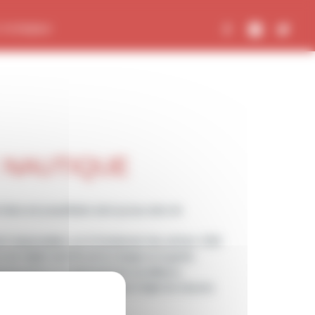
 écologique
 NAUTIQUE
ine est propriétaire ainsi qu’aux aires de
ont responsables, sur le fondement des articles 1382
es objets dont ils ont la charge ou la garde.
rtemental et du personnel de surveillance.
aines catégories d’usagers, font l’objet de mesures