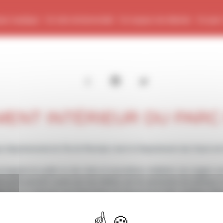
se nautique
Un site évènementiel
Un espace de détente
Un parc
MENT INTÉRIEUR DU PARC
e départemental de l’Ile de Monsieur dont le Département des Hauts-de-Se
uvegarde du public et, des clubs et associations résidents. Les usagers s
 qu’ils peuvent causer par eux-mêmes, par les personnes, les animaux ou l
tenu de se conformer aux instructions du personnel du Parc nautique dépa
es relatives à certaines activités dont l’accès est payant ou réservé à cert
nformer.